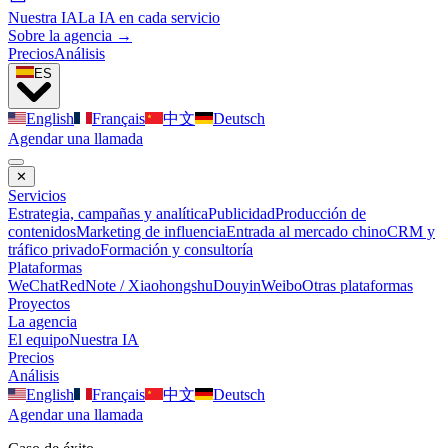
Nuestra IA
La IA en cada servicio
Sobre la agencia →
Precios
Análisis
ES
English
Français
中文
Deutsch
Agendar una llamada
✕
Servicios
Estrategia, campañas y analítica
Publicidad
Producción de
contenidos
Marketing de influencia
Entrada al mercado chino
CRM y
tráfico privado
Formación y consultoría
Plataformas
WeChat
RedNote / Xiaohongshu
Douyin
Weibo
Otras plataformas
Proyectos
La agencia
El equipo
Nuestra IA
Precios
Análisis
English
Français
中文
Deutsch
Agendar una llamada