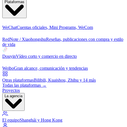
Plataformas
WeChat
Cuentas oficiales, Mini Programs, WeCom
RedNote / Xiaohongshu
Reseñas, publicaciones con compra y estilo
de vida
Douyin
Vídeo corto y comercio en directo
Weibo
Gran alcance, comunicación y tendencias
Otras plataformas
Bilibili, Kuaishou, Zhihu y 14 más
Todas las plataformas →
Proyectos
La agencia
El equipo
Shanghái y Hong Kong