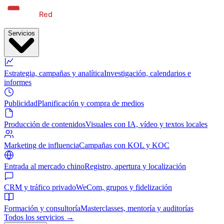
Servicios
Estrategia, campañas y analítica
Investigación, calendarios e
informes
Publicidad
Planificación y compra de medios
Producción de contenidos
Visuales con IA, vídeo y textos locales
Marketing de influencia
Campañas con KOL y KOC
Entrada al mercado chino
Registro, apertura y localización
CRM y tráfico privado
WeCom, grupos y fidelización
Formación y consultoría
Masterclasses, mentoría y auditorías
Todos los servicios →