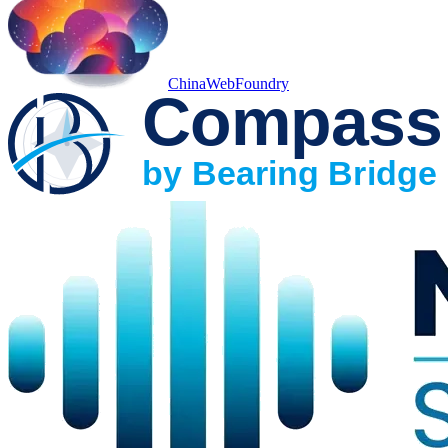
ChinaWebFoundry