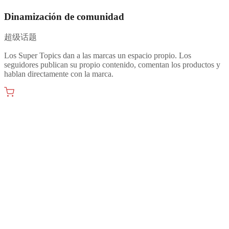
Dinamización de comunidad
超级话题
Los Super Topics dan a las marcas un espacio propio. Los
seguidores publican su propio contenido, comentan los productos y
hablan directamente con la marca.
Social commerce
社交电商
Las publicaciones con compra integrada apuntan a Tmall y Taobao.
Los directos se enganchan a Taobao Live. Entre una publicación de
Weibo y la compra solo median unos clics.
Vigilancia de reputación