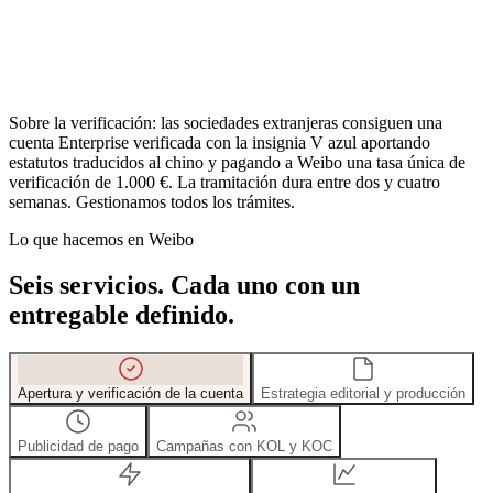
舆情管理
En Weibo todo se dice en público. Vigilar menciones de marca,
seguir a la competencia y detectar pronto los cambios de sentimiento
no es opcional. Es imprescindible.
Sobre la verificación:
las sociedades extranjeras consiguen una
cuenta Enterprise verificada con la insignia V azul aportando
estatutos traducidos al chino y pagando a Weibo una tasa única de
verificación de 1.000 €. La tramitación dura entre dos y cuatro
semanas. Gestionamos todos los trámites.
Lo que hacemos en Weibo
Seis servicios. Cada uno con un
entregable definido.
Apertura y verificación de la cuenta
Estrategia editorial y producción
Publicidad de pago
Campañas con KOL y KOC