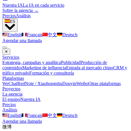
Nuestra IA
La IA en cada servicio
Sobre la agencia →
Precios
Análisis
ES
English
Français
中文
Deutsch
Agendar una llamada
✕
Servicios
Estrategia, campañas y analítica
Publicidad
Producción de
contenidos
Marketing de influencia
Entrada al mercado chino
CRM y
tráfico privado
Formación y consultoría
Plataformas
WeChat
RedNote / Xiaohongshu
Douyin
Weibo
Otras plataformas
Proyectos
La agencia
El equipo
Nuestra IA
Precios
Análisis
English
Français
中文
Deutsch
Agendar una llamada
微博