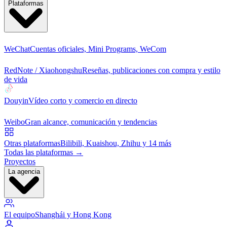
Plataformas
WeChat
Cuentas oficiales, Mini Programs, WeCom
RedNote / Xiaohongshu
Reseñas, publicaciones con compra y estilo
de vida
Douyin
Vídeo corto y comercio en directo
Weibo
Gran alcance, comunicación y tendencias
Otras plataformas
Bilibili, Kuaishou, Zhihu y 14 más
Todas las plataformas →
Proyectos
La agencia
El equipo
Shanghái y Hong Kong