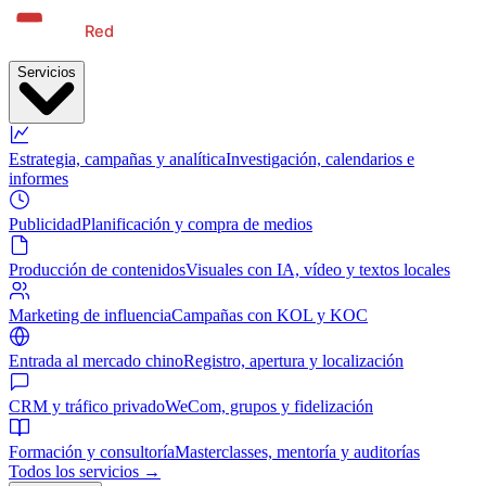
Servicios
Estrategia, campañas y analítica
Investigación, calendarios e
informes
Publicidad
Planificación y compra de medios
Producción de contenidos
Visuales con IA, vídeo y textos locales
Marketing de influencia
Campañas con KOL y KOC
Entrada al mercado chino
Registro, apertura y localización
CRM y tráfico privado
WeCom, grupos y fidelización
Formación y consultoría
Masterclasses, mentoría y auditorías
Todos los servicios →