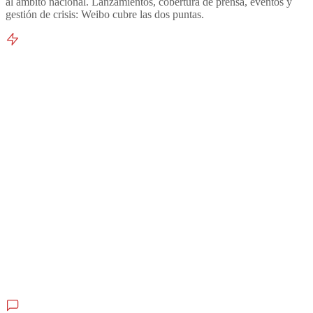
al ámbito nacional. Lanzamientos, cobertura de prensa, eventos y
gestión de crisis: Weibo cubre las dos puntas.
Campañas en temas tendencia
热搜营销
Capte tendencias orgánicas con contenido reactivo. O compre un
hashtag patrocinado para colgar la marca de la conversación
nacional, justo en el momento.
Colaboraciones con KOL y celebridades
KOL合作
Los grandes KOL de Weibo aglutinan a decenas de millones de
seguidores. Un post de la persona adecuada mueve a la vez
notoriedad, credibilidad y ventas.