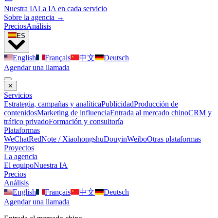
Nuestra IA
La IA en cada servicio
Sobre la agencia →
Precios
Análisis
ES
English
Français
中文
Deutsch
Agendar una llamada
✕
Servicios
Estrategia, campañas y analítica
Publicidad
Producción de
contenidos
Marketing de influencia
Entrada al mercado chino
CRM y
tráfico privado
Formación y consultoría
Plataformas
WeChat
RedNote / Xiaohongshu
Douyin
Weibo
Otras plataformas
Proyectos
La agencia
El equipo
Nuestra IA
Precios
Análisis
English
Français
中文
Deutsch
Agendar una llamada