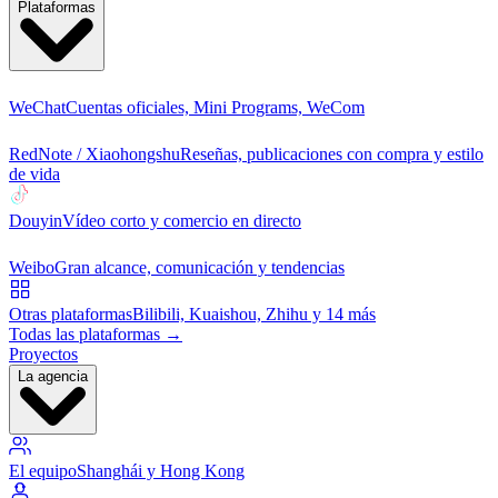
Plataformas
WeChat
Cuentas oficiales, Mini Programs, WeCom
RedNote / Xiaohongshu
Reseñas, publicaciones con compra y estilo
de vida
Douyin
Vídeo corto y comercio en directo
Weibo
Gran alcance, comunicación y tendencias
Otras plataformas
Bilibili, Kuaishou, Zhihu y 14 más
Todas las plataformas →
Proyectos
La agencia
El equipo
Shanghái y Hong Kong