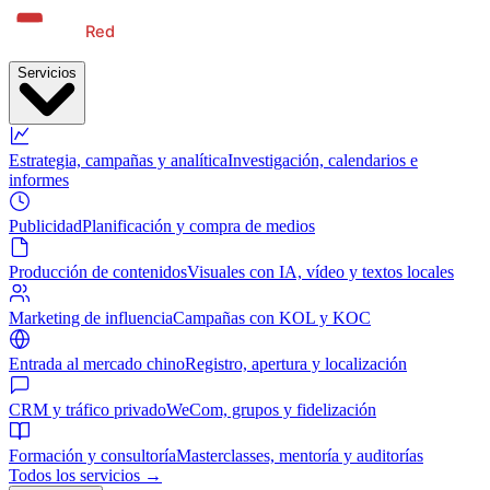
Servicios
Estrategia, campañas y analítica
Investigación, calendarios e
informes
Publicidad
Planificación y compra de medios
Producción de contenidos
Visuales con IA, vídeo y textos locales
Marketing de influencia
Campañas con KOL y KOC
Entrada al mercado chino
Registro, apertura y localización
CRM y tráfico privado
WeCom, grupos y fidelización
Formación y consultoría
Masterclasses, mentoría y auditorías
Todos los servicios →