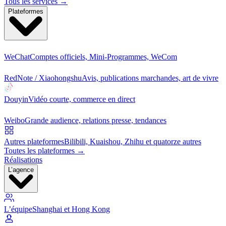
Tous les services →
Plateformes
WeChat
Comptes officiels, Mini-Programmes, WeCom
RedNote / Xiaohongshu
Avis, publications marchandes, art de vivre
Douyin
Vidéo courte, commerce en direct
Weibo
Grande audience, relations presse, tendances
Autres plateformes
Bilibili, Kuaishou, Zhihu et quatorze autres
Toutes les plateformes →
Réalisations
L’agence
L’équipe
Shanghai et Hong Kong