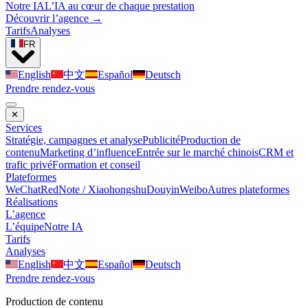
Notre IA
L’IA au cœur de chaque prestation
Découvrir l’agence →
Tarifs
Analyses
FR
English
中文
Español
Deutsch
Prendre rendez-vous
✕
Services
Stratégie, campagnes et analyse
Publicité
Production de
contenu
Marketing d’influence
Entrée sur le marché chinois
CRM et
trafic privé
Formation et conseil
Plateformes
WeChat
RedNote / Xiaohongshu
Douyin
Weibo
Autres plateformes
Réalisations
L’agence
L’équipe
Notre IA
Tarifs
Analyses
English
中文
Español
Deutsch
Prendre rendez-vous
Production de contenu