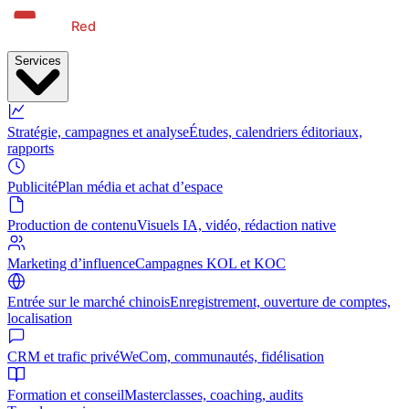
Services
Stratégie, campagnes et analyse
Études, calendriers éditoriaux,
rapports
Publicité
Plan média et achat d’espace
Production de contenu
Visuels IA, vidéo, rédaction native
Marketing d’influence
Campagnes KOL et KOC
Entrée sur le marché chinois
Enregistrement, ouverture de comptes,
localisation
CRM et trafic privé
WeCom, communautés, fidélisation
Formation et conseil
Masterclasses, coaching, audits