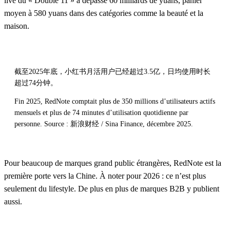
live du « Double 11 » a dépassé 60 milliards de yuans, panier
moyen à 580 yuans dans des catégories comme la beauté et la
maison.
截至2025年底，小红书月活用户已经超过3.5亿，日均使用时长
超过74分钟。
Fin 2025, RedNote comptait plus de 350 millions d’utilisateurs actifs
mensuels et plus de 74 minutes d’utilisation quotidienne par
personne. Source : 新浪财经 / Sina Finance, décembre 2025.
Pour beaucoup de marques grand public étrangères, RedNote est la
première porte vers la Chine. À noter pour 2026 : ce n’est plus
seulement du lifestyle. De plus en plus de marques B2B y publient
aussi.