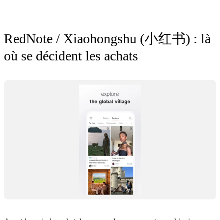
RedNote / Xiaohongshu (小红书) : là
où se décident les achats