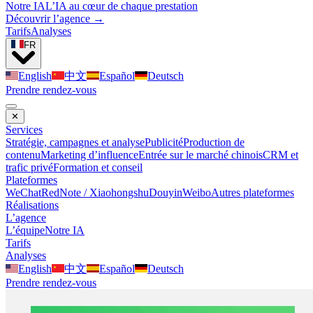
Notre IA
L’IA au cœur de chaque prestation
Découvrir l’agence →
Tarifs
Analyses
FR
English
中文
Español
Deutsch
Prendre rendez-vous
✕
Services
Stratégie, campagnes et analyse
Publicité
Production de
contenu
Marketing d’influence
Entrée sur le marché chinois
CRM et
trafic privé
Formation et conseil
Plateformes
WeChat
RedNote / Xiaohongshu
Douyin
Weibo
Autres plateformes
Réalisations
L’agence
L’équipe
Notre IA
Tarifs
Analyses
English
中文
Español
Deutsch
Prendre rendez-vous