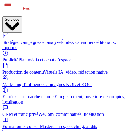
Services
Stratégie, campagnes et analyse
Études, calendriers éditoriaux,
rapports
Publicité
Plan média et achat d’espace
Production de contenu
Visuels IA, vidéo, rédaction native
Marketing d’influence
Campagnes KOL et KOC
Entrée sur le marché chinois
Enregistrement, ouverture de comptes,
localisation
CRM et trafic privé
WeCom, communautés, fidélisation
Formation et conseil
Masterclasses, coaching, audits