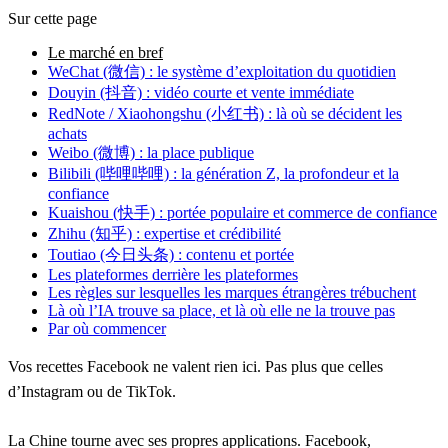
Sur cette page
Le marché en bref
WeChat (微信) : le système d’exploitation du quotidien
Douyin (抖音) : vidéo courte et vente immédiate
RedNote / Xiaohongshu (小红书) : là où se décident les
achats
Weibo (微博) : la place publique
Bilibili (哔哩哔哩) : la génération Z, la profondeur et la
confiance
Kuaishou (快手) : portée populaire et commerce de confiance
Zhihu (知乎) : expertise et crédibilité
Toutiao (今日头条) : contenu et portée
Les plateformes derrière les plateformes
Les règles sur lesquelles les marques étrangères trébuchent
Là où l’IA trouve sa place, et là où elle ne la trouve pas
Par où commencer
Vos recettes Facebook ne valent rien ici. Pas plus que celles
d’Instagram ou de TikTok.
La Chine tourne avec ses propres applications. Facebook,