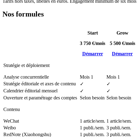
Tarifs hors taxes, libellés en euros. Engagement minimum de six mois 
Nos formules
Start
Grow
3 750 €
/mois
5 500 €
/mois
Démarrer
Démarrer
Stratégie et déploiement
Analyse concurrentielle
Mois 1
Mois 1
Stratégie éditoriale et axes de contenu
✓
✓
Calendrier éditorial mensuel
✓
✓
Ouverture et paramétrage des comptes
Selon besoin
Selon besoin
Contenu
WeChat
1 article/sem.
1 article/sem.
Weibo
1 publi./sem.
3 publi./sem.
RedNote (Xiaohongshu)
1 publi./sem.
3 publi./sem.