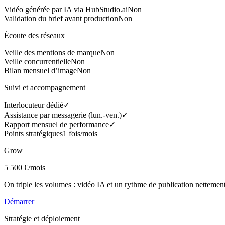
Vidéo générée par IA via HubStudio.ai
Non
Validation du brief avant production
Non
Écoute des réseaux
Veille des mentions de marque
Non
Veille concurrentielle
Non
Bilan mensuel d’image
Non
Suivi et accompagnement
Interlocuteur dédié
✓
Assistance par messagerie (lun.-ven.)
✓
Rapport mensuel de performance
✓
Points stratégiques
1 fois/mois
Grow
5 500 €
/mois
On triple les volumes : vidéo IA et un rythme de publication nettemen
Démarrer
Stratégie et déploiement