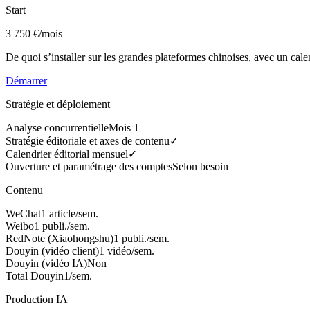
Start
3 750 €
/mois
De quoi s’installer sur les grandes plateformes chinoises, avec un calen
Démarrer
Stratégie et déploiement
Analyse concurrentielle
Mois 1
Stratégie éditoriale et axes de contenu
✓
Calendrier éditorial mensuel
✓
Ouverture et paramétrage des comptes
Selon besoin
Contenu
WeChat
1 article/sem.
Weibo
1 publi./sem.
RedNote (Xiaohongshu)
1 publi./sem.
Douyin (vidéo client)
1 vidéo/sem.
Douyin (vidéo IA)
Non
Total Douyin
1/sem.
Production IA