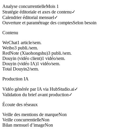
Analyse concurrentielle
Mois 1
Stratégie éditoriale et axes de contenu
✓
Calendrier éditorial mensuel
✓
Ouverture et paramétrage des comptes
Selon besoin
Contenu
WeChat
1 article/sem.
Weibo
3 publi./sem.
RedNote (Xiaohongshu)
3 publi./sem.
Douyin (vidéo client)
1 vidéo/sem.
Douyin (vidéo IA)
1 vidéo/sem.
Total Douyin
2/sem.
Production IA
Vidéo générée par IA via HubStudio.ai
✓
Validation du brief avant production
✓
Écoute des réseaux
Veille des mentions de marque
Non
Veille concurrentielle
Non
Bilan mensuel d’image
Non