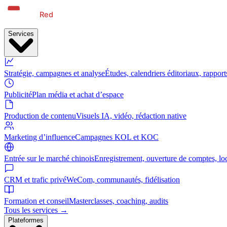
Services
Stratégie, campagnes et analyse
Études, calendriers éditoriaux, rapport
Publicité
Plan média et achat d’espace
Production de contenu
Visuels IA, vidéo, rédaction native
Marketing d’influence
Campagnes KOL et KOC
Entrée sur le marché chinois
Enregistrement, ouverture de comptes, loc
CRM et trafic privé
WeCom, communautés, fidélisation
Formation et conseil
Masterclasses, coaching, audits
Tous les services →
Plateformes