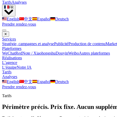
Tarifs
Analyses
FR
English
中文
Español
Deutsch
Prendre rendez-vous
✕
Services
Stratégie, campagnes et analyse
Publicité
Production de contenu
Market
Plateformes
WeChat
RedNote / Xiaohongshu
Douyin
Weibo
Autres plateformes
Réalisations
L’agence
L’équipe
Notre IA
Tarifs
Analyses
English
中文
Español
Deutsch
Prendre rendez-vous
Tarifs
Périmètre précis. Prix fixe. Aucun supplém