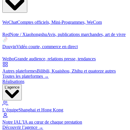
WeChat
Comptes officiels, Mini-Programmes, WeCom
RedNote / Xiaohongshu
Avis, publications marchandes, art de vivre
Douyin
Vidéo courte, commerce en direct
Weibo
Grande audience, relations presse, tendances
Autres plateformes
Bilibili, Kuaishou, Zhihu et quatorze autres
Toutes les plateformes →
Réalisations
L’agence
L’équipe
Shanghai et Hong Kong
Notre IA
L’IA au cœur de chaque prestation
Découvrir l’agence →