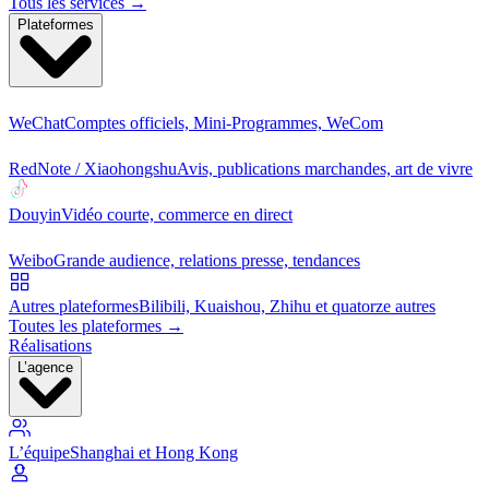
Tous les services →
Plateformes
WeChat
Comptes officiels, Mini-Programmes, WeCom
RedNote / Xiaohongshu
Avis, publications marchandes, art de vivre
Douyin
Vidéo courte, commerce en direct
Weibo
Grande audience, relations presse, tendances
Autres plateformes
Bilibili, Kuaishou, Zhihu et quatorze autres
Toutes les plateformes →
Réalisations
L’agence
L’équipe
Shanghai et Hong Kong