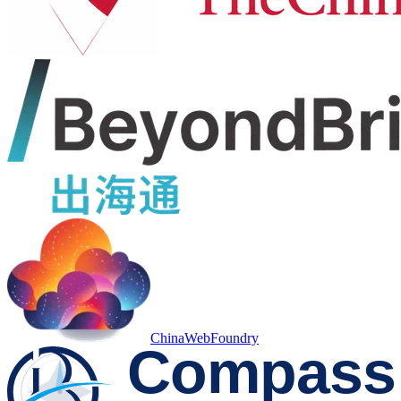
ChinaWebFoundry