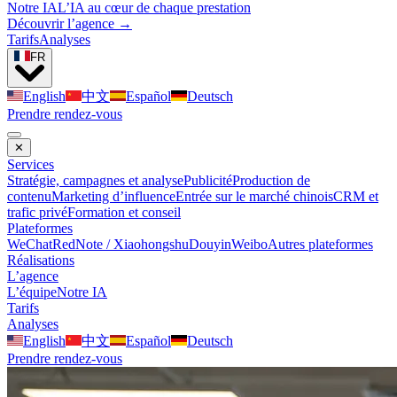
Notre IA
L’IA au cœur de chaque prestation
Découvrir l’agence →
Tarifs
Analyses
FR
English
中文
Español
Deutsch
Prendre rendez-vous
✕
Services
Stratégie, campagnes et analyse
Publicité
Production de
contenu
Marketing d’influence
Entrée sur le marché chinois
CRM et
trafic privé
Formation et conseil
Plateformes
WeChat
RedNote / Xiaohongshu
Douyin
Weibo
Autres plateformes
Réalisations
L’agence
L’équipe
Notre IA
Tarifs
Analyses
English
中文
Español
Deutsch
Prendre rendez-vous