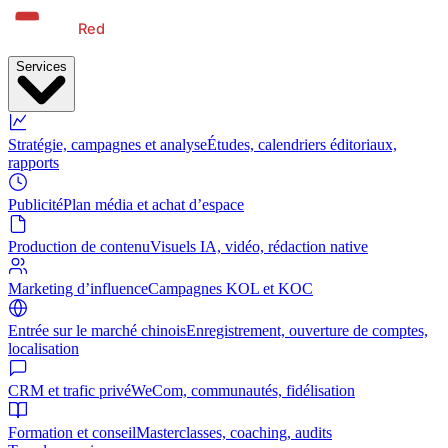
Services
Stratégie, campagnes et analyse
Études, calendriers éditoriaux,
rapports
Publicité
Plan média et achat d’espace
Production de contenu
Visuels IA, vidéo, rédaction native
Marketing d’influence
Campagnes KOL et KOC
Entrée sur le marché chinois
Enregistrement, ouverture de comptes,
localisation
CRM et trafic privé
WeCom, communautés, fidélisation
Formation et conseil
Masterclasses, coaching, audits