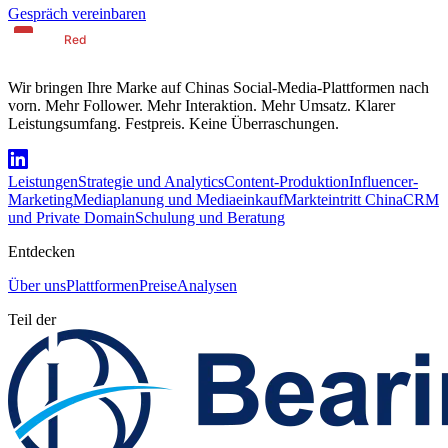
Gespräch vereinbaren
Wir bringen Ihre Marke auf Chinas Social-Media-Plattformen nach
vorn. Mehr Follower. Mehr Interaktion. Mehr Umsatz. Klarer
Leistungsumfang. Festpreis. Keine Überraschungen.
Leistungen
Strategie und Analytics
Content-Produktion
Influencer-
Marketing
Mediaplanung und Mediaeinkauf
Markteintritt China
CRM
und Private Domain
Schulung und Beratung
Entdecken
Über uns
Plattformen
Preise
Analysen
Teil der