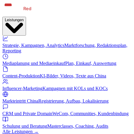
Leistungen
Strategie, Kampagnen, Analytics
Marktforschung, Redaktionsplan,
Reporting
Mediaplanung und Mediaeinkauf
Plan, Einkauf, Auswertung
Content-Produktion
KI-Bilder, Videos, Texte aus China
Influencer-Marketing
Kampagnen mit KOLs und KOCs
Markteintritt China
Registrierung, Aufbau, Lokalisierung
CRM und Private Domain
WeCom, Communities, Kundenbindung
Schulung und Beratung
Masterclasses, Coaching, Audits
Alle Leistungen →