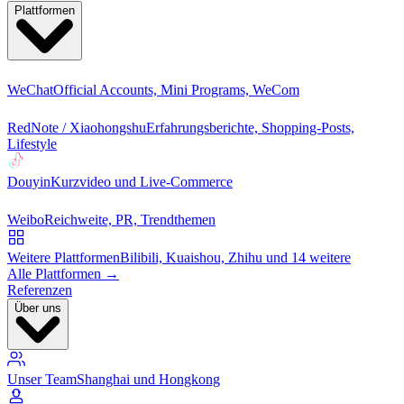
Plattformen
WeChat
Official Accounts, Mini Programs, WeCom
RedNote / Xiaohongshu
Erfahrungsberichte, Shopping-Posts,
Lifestyle
Douyin
Kurzvideo und Live-Commerce
Weibo
Reichweite, PR, Trendthemen
Weitere Plattformen
Bilibili, Kuaishou, Zhihu und 14 weitere
Alle Plattformen →
Referenzen
Über uns
Unser Team
Shanghai und Hongkong