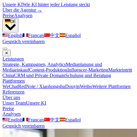
Unsere KI
Wie KI hinter jeder Leistung steckt
Über die Agentur →
Preise
Analysen
DE
English
Français
中文
Español
Gespräch vereinbaren
✕
Leistungen
Strategie, Kampagnen, Analytics
Mediaplanung und
Mediaeinkauf
Content-Produktion
Influencer-Marketing
Markteintritt
China
CRM und Private Domain
Schulung und Beratung
Plattformen
WeChat
RedNote / Xiaohongshu
Douyin
Weibo
Weitere Plattformen
Referenzen
Über uns
Unser Team
Unsere KI
Preise
Analysen
English
Français
中文
Español
Gespräch vereinbaren