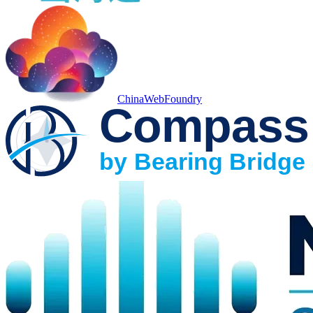
ChinaWebFoundry