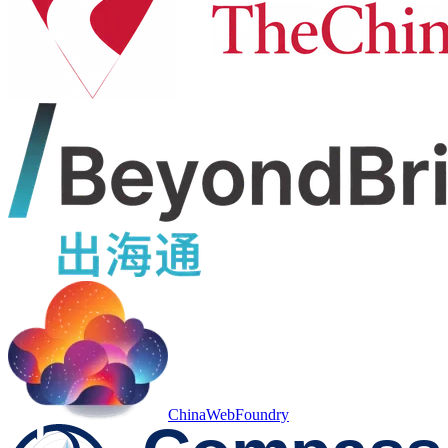
ChinaWebFoundry