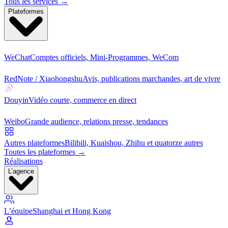
Tous les services →
Plateformes
WeChat
Comptes officiels, Mini-Programmes, WeCom
RedNote / Xiaohongshu
Avis, publications marchandes, art de vivre
Douyin
Vidéo courte, commerce en direct
Weibo
Grande audience, relations presse, tendances
Autres plateformes
Bilibili, Kuaishou, Zhihu et quatorze autres
Toutes les plateformes →
Réalisations
L’agence
L’équipe
Shanghai et Hong Kong