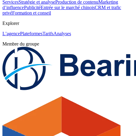
Services
Stratégie et analyse
Production de contenu
Marketing
d’influence
Publicité
Entrée sur le marché chinois
CRM et trafic
privé
Formation et conseil
Explorer
L’agence
Plateformes
Tarifs
Analyses
Membre du groupe