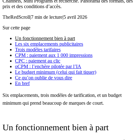
Channels, Mini Programs et recherche. Panorama des formats, des
prix et des conditions d’accès.
TheRedScroll
|
7 min de lecture
|
5 avril 2026
Sur cette page
Un fonctionnement bien à part
Les six emplacements publicitaires
Trois modèles tarifaires
CPM : paiement aux 1 000 impressions
CPC : paiement au clic
oCPM : l’enchère pilotée par l’IA
Le budget minimum (celui qui fait tiquer)
Ce qu’on oublie de vous dire
En bref
Six emplacements, trois modèles de tarification, et un budget
minimum qui prend beaucoup de marques de court.
Un fonctionnement bien à part