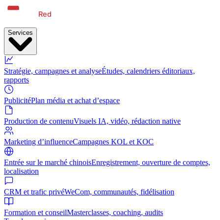
Services
Stratégie, campagnes et analyse
Études, calendriers éditoriaux,
rapports
Publicité
Plan média et achat d’espace
Production de contenu
Visuels IA, vidéo, rédaction native
Marketing d’influence
Campagnes KOL et KOC
Entrée sur le marché chinois
Enregistrement, ouverture de comptes,
localisation
CRM et trafic privé
WeCom, communautés, fidélisation
Formation et conseil
Masterclasses, coaching, audits