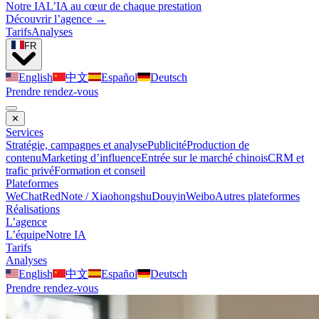
Notre IA
L’IA au cœur de chaque prestation
Découvrir l’agence →
Tarifs
Analyses
FR
English
中文
Español
Deutsch
Prendre rendez-vous
✕
Services
Stratégie, campagnes et analyse
Publicité
Production de
contenu
Marketing d’influence
Entrée sur le marché chinois
CRM et
trafic privé
Formation et conseil
Plateformes
WeChat
RedNote / Xiaohongshu
Douyin
Weibo
Autres plateformes
Réalisations
L’agence
L’équipe
Notre IA
Tarifs
Analyses
English
中文
Español
Deutsch
Prendre rendez-vous