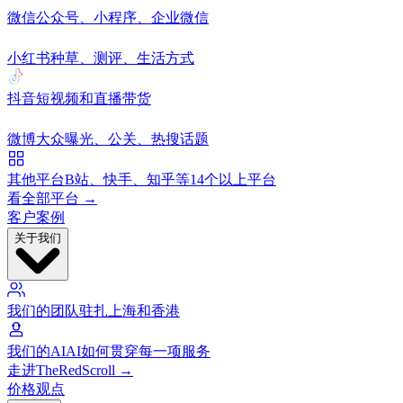
微信
公众号、小程序、企业微信
小红书
种草、测评、生活方式
抖音
短视频和直播带货
微博
大众曝光、公关、热搜话题
其他平台
B站、快手、知乎等14个以上平台
看全部平台 →
客户案例
关于我们
我们的团队
驻扎上海和香港
我们的AI
AI如何贯穿每一项服务
走进TheRedScroll →
价格
观点