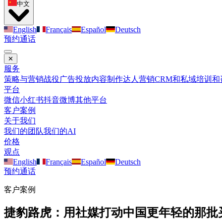
中文
English
Français
Español
Deutsch
预约通话
✕
服务
策略与营销战役
广告投放
内容制作
达人营销
CRM和私域
培训和
平台
微信
小红书
抖音
微博
其他平台
客户案例
关于我们
我们的团队
我们的AI
价格
观点
English
Français
Español
Deutsch
预约通话
客户案例
捷豹路虎：用社媒打动中国更年轻的那批