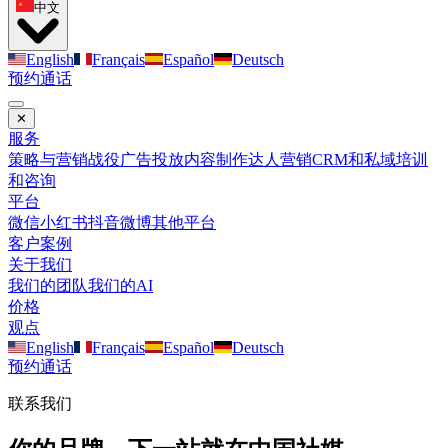
中文
English
Français
Español
Deutsch
预约通话
✕
服务
策略与营销战役
广告投放
内容制作
达人营销
CRM和私域
培训
和咨询
平台
微信
小红书
抖音
微博
其他平台
客户案例
关于我们
我们的团队
我们的AI
价格
观点
English
Français
Español
Deutsch
预约通话
联系我们