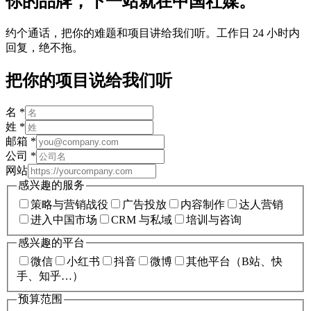
你的品牌，下一站就在中国社媒。
约个通话，把你的难题和项目讲给我们听。工作日 24 小时内
回复，绝不拖。
把你的项目说给我们听
名
*
姓
*
邮箱
*
公司
*
网站
感兴趣的服务
策略与营销战役
广告投放
内容制作
达人营销
进入中国市场
CRM 与私域
培训与咨询
感兴趣的平台
微信
小红书
抖音
微博
其他平台（B站、快
手、知乎…）
预算范围