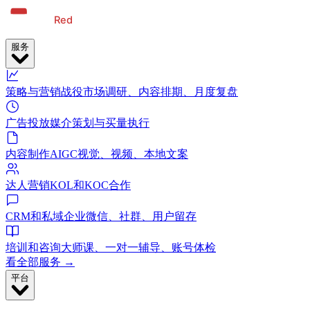
服务
策略与营销战役
市场调研、内容排期、月度复盘
广告投放
媒介策划与买量执行
内容制作
AIGC视觉、视频、本地文案
达人营销
KOL和KOC合作
CRM和私域
企业微信、社群、用户留存
培训和咨询
大师课、一对一辅导、账号体检
看全部服务 →
平台