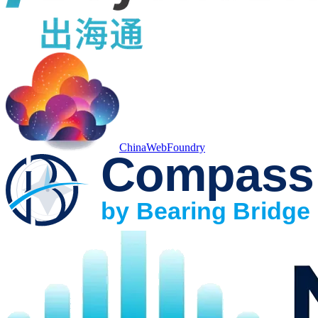
ChinaWebFoundry