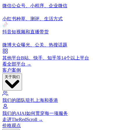
微信
公众号、小程序、企业微信
小红书
种草、测评、生活方式
抖音
短视频和直播带货
微博
大众曝光、公关、热搜话题
其他平台
B站、快手、知乎等14个以上平台
看全部平台 →
客户案例
关于我们
我们的团队
驻扎上海和香港
我们的AI
AI如何贯穿每一项服务
走进TheRedScroll →
价格
观点