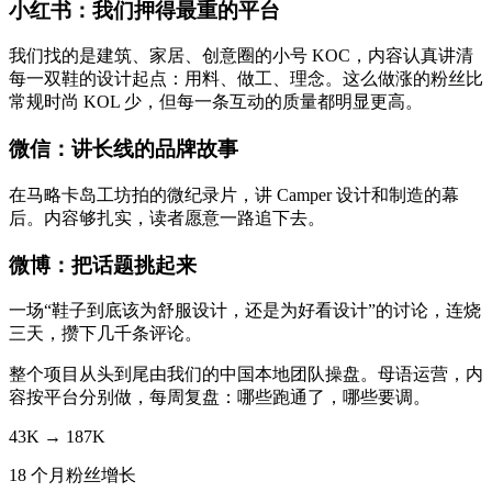
小红书：我们押得最重的平台
我们找的是建筑、家居、创意圈的小号 KOC，内容认真讲清
每一双鞋的设计起点：用料、做工、理念。这么做涨的粉丝比
常规时尚 KOL 少，但每一条互动的质量都明显更高。
微信：讲长线的品牌故事
在马略卡岛工坊拍的微纪录片，讲 Camper 设计和制造的幕
后。内容够扎实，读者愿意一路追下去。
微博：把话题挑起来
一场“鞋子到底该为舒服设计，还是为好看设计”的讨论，连烧
三天，攒下几千条评论。
整个项目从头到尾由我们的中国本地团队操盘。母语运营，内
容按平台分别做，每周复盘：哪些跑通了，哪些要调。
43K → 187K
18 个月粉丝增长