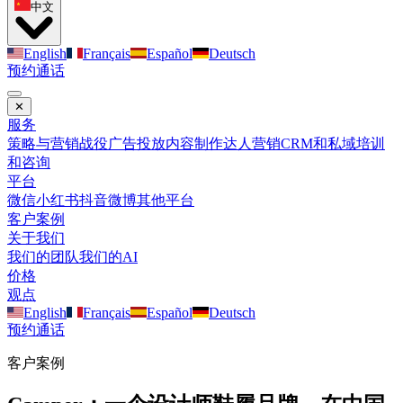
中文
English
Français
Español
Deutsch
预约通话
✕
服务
策略与营销战役
广告投放
内容制作
达人营销
CRM和私域
培训
和咨询
平台
微信
小红书
抖音
微博
其他平台
客户案例
关于我们
我们的团队
我们的AI
价格
观点
English
Français
Español
Deutsch
预约通话
客户案例