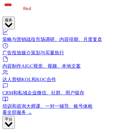
服务
策略与营销战役
市场调研、内容排期、月度复盘
广告投放
媒介策划与买量执行
内容制作
AIGC视觉、视频、本地文案
达人营销
KOL和KOC合作
CRM和私域
企业微信、社群、用户留存
培训和咨询
大师课、一对一辅导、账号体检
看全部服务 →
平台