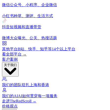
微信
公众号、小程序、企业微信
小红书
种草、测评、生活方式
抖音
短视频和直播带货
微博
大众曝光、公关、热搜话题
其他平台
B站、快手、知乎等14个以上平台
看全部平台 →
客户案例
关于我们
我们的团队
驻扎上海和香港
我们的AI
AI如何贯穿每一项服务
走进TheRedScroll →
价格
观点