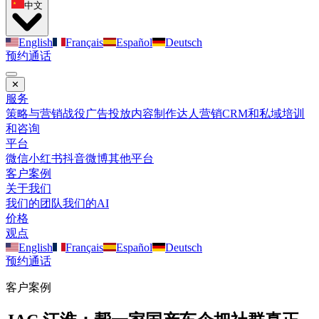
中文
English
Français
Español
Deutsch
预约通话
✕
服务
策略与营销战役
广告投放
内容制作
达人营销
CRM和私域
培训
和咨询
平台
微信
小红书
抖音
微博
其他平台
客户案例
关于我们
我们的团队
我们的AI
价格
观点
English
Français
Español
Deutsch
预约通话
客户案例