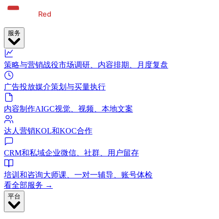
服务
策略与营销战役
市场调研、内容排期、月度复盘
广告投放
媒介策划与买量执行
内容制作
AIGC视觉、视频、本地文案
达人营销
KOL和KOC合作
CRM和私域
企业微信、社群、用户留存
培训和咨询
大师课、一对一辅导、账号体检
看全部服务 →
平台