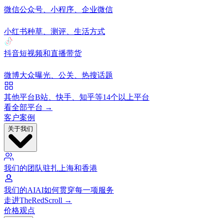
微信
公众号、小程序、企业微信
小红书
种草、测评、生活方式
抖音
短视频和直播带货
微博
大众曝光、公关、热搜话题
其他平台
B站、快手、知乎等14个以上平台
看全部平台 →
客户案例
关于我们
我们的团队
驻扎上海和香港
我们的AI
AI如何贯穿每一项服务
走进TheRedScroll →
价格
观点