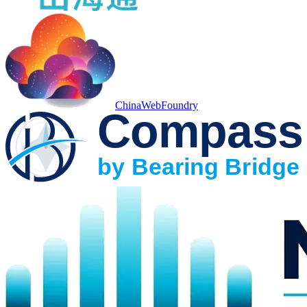
ChinaWebFoundry